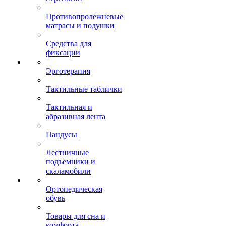
Противопролежневые
матрасы и подушки
Средства для
фиксации
Эрготерапия
Тактильные таблички
Тактильная и
абразивная лента
Пандусы
Лестничные
подъемники и
скаламобили
Ортопедическая
обувь
Товары для сна и
комфорта