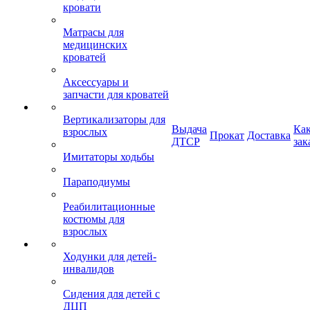
кровати
Матрасы для
медицинских
кроватей
Аксессуары и
запчасти для кроватей
Вертикализаторы для
Выдача
Ка
взрослых
Прокат
Доставка
ДТСР
зак
Имитаторы ходьбы
Параподиумы
Реабилитационные
костюмы для
взрослых
Ходунки для детей-
инвалидов
Сидения для детей с
ДЦП