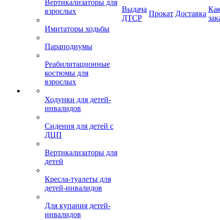
Вертикализаторы для
Выдача
Ка
взрослых
Прокат
Доставка
ДТСР
зак
Имитаторы ходьбы
Параподиумы
Реабилитационные
костюмы для
взрослых
Ходунки для детей-
инвалидов
Сидения для детей с
ДЦП
Вертикализаторы для
детей
Кресла-туалеты для
детей-инвалидов
Для купания детей-
инвалидов