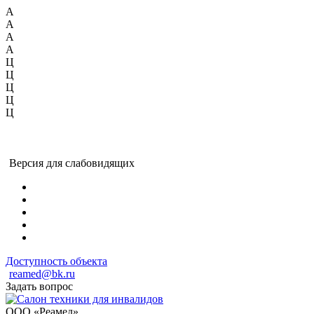
А
А
А
А
Ц
Ц
Ц
Ц
Ц
Версия для слабовидящих
Доступность объекта
reamed@bk.ru
Задать вопрос
ООО «Реамед»