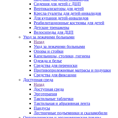
Сидения для детей с ДЦП
Вертикализаторы для детей
Кресла-туалеты для детей-инвалидов
Для купания детей-инвалидов
Реабилитационные костюмы для детей
Детские тренажеры
Велосипеды для ДЦП
Уход за лежачими больными
Назад
Уход за лежачими больными
Опоры и стойки
Капельницы, столики, гигиена
Одежда и белье
Средства для переноски
Противопролежневые матрасы и подушки
Средства для фиксации
Доступная среда
Назад
Доступная среда
Эрготерапия
Тактильные таблички
Тактильная и абразивная лента
Пандусы
Лестничные подъемники и скаламобили
Ортопедические и эргономические товары