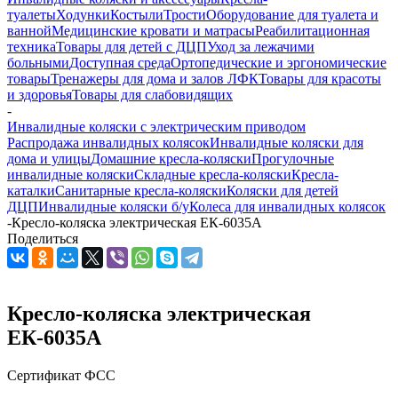
туалеты
Ходунки
Костыли
Трости
Оборудование для туалета и
ванной
Медицинские кровати и матрасы
Реабилитационная
техника
Товары для детей с ДЦП
Уход за лежачими
больными
Доступная среда
Ортопедические и эргономические
товары
Тренажеры для дома и залов ЛФК
Товары для красоты
и здоровья
Товары для слабовидящих
-
Инвалидные коляски с электрическим приводом
Распродажа инвалидных колясок
Инвалидные коляски для
дома и улицы
Домашние кресла-коляски
Прогулочные
инвалидные коляски
Складные кресла-коляски
Кресла-
каталки
Санитарные кресла-коляски
Коляски для детей
ДЦП
Инвалидные коляски б/у
Колеса для инвалидных колясок
-
Кресло-коляска электрическая ЕК-6035A
Поделиться
Кресло-коляска электрическая
ЕК-6035A
Сертификат ФСС