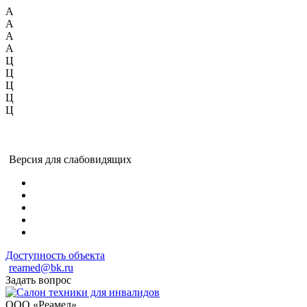
А
А
А
А
Ц
Ц
Ц
Ц
Ц
Версия для слабовидящих
Доступность объекта
reamed@bk.ru
Задать вопрос
ООО «Реамед»