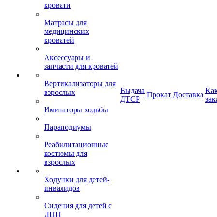
кровати
Матрасы для
медицинских
кроватей
Аксессуары и
запчасти для кроватей
Вертикализаторы для
Выдача
Ка
взрослых
Прокат
Доставка
ДТСР
зак
Имитаторы ходьбы
Параподиумы
Реабилитационные
костюмы для
взрослых
Ходунки для детей-
инвалидов
Сидения для детей с
ДЦП