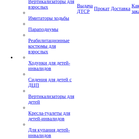
Вертикализаторы для
Выдача
Ка
взрослых
Прокат
Доставка
ДТСР
зак
Имитаторы ходьбы
Параподиумы
Реабилитационные
костюмы для
взрослых
Ходунки для детей-
инвалидов
Сидения для детей с
ДЦП
Вертикализаторы для
детей
Кресла-туалеты для
детей-инвалидов
Для купания детей-
инвалидов