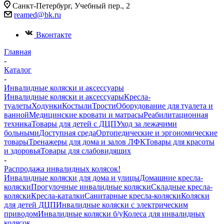
Санкт-Петербург, Учебный пер., 2
reamed@bk.ru
Вконтакте
Главная
-
Каталог
-
Инвалидные коляски и аксессуары
Инвалидные коляски и аксессуары
Кресла-
туалеты
Ходунки
Костыли
Трости
Оборудование для туалета и
ванной
Медицинские кровати и матрасы
Реабилитационная
техника
Товары для детей с ДЦП
Уход за лежачими
больными
Доступная среда
Ортопедические и эргономические
товары
Тренажеры для дома и залов ЛФК
Товары для красоты
и здоровья
Товары для слабовидящих
-
Распродажа инвалидных колясок!
Инвалидные коляски для дома и улицы
Домашние кресла-
коляски
Прогулочные инвалидные коляски
Складные кресла-
коляски
Кресла-каталки
Санитарные кресла-коляски
Коляски
для детей ДЦП
Инвалидные коляски с электрическим
приводом
Инвалидные коляски б/у
Колеса для инвалидных
колясок