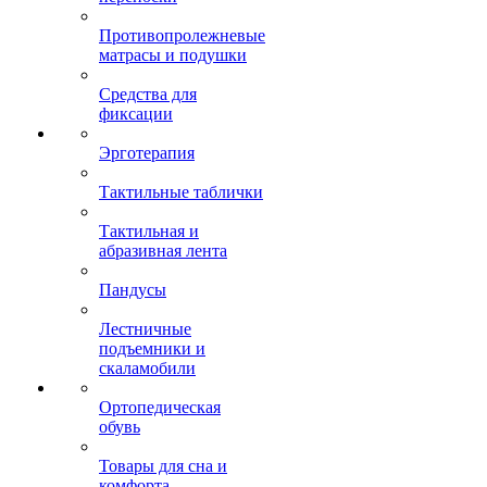
Противопролежневые
матрасы и подушки
Средства для
фиксации
Эрготерапия
Тактильные таблички
Тактильная и
абразивная лента
Пандусы
Лестничные
подъемники и
скаламобили
Ортопедическая
обувь
Товары для сна и
комфорта