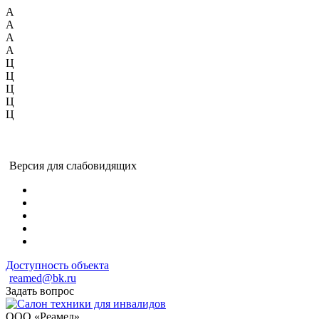
А
А
А
А
Ц
Ц
Ц
Ц
Ц
Версия для слабовидящих
Доступность объекта
reamed@bk.ru
Задать вопрос
ООО «Реамед»