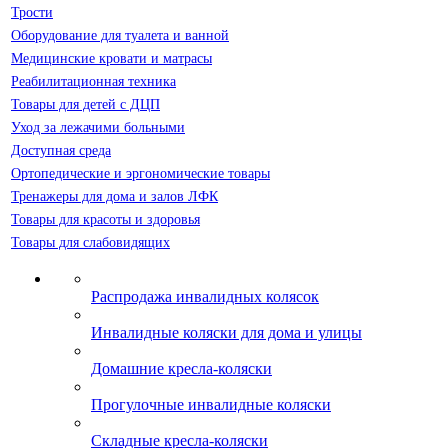
Трости
Оборудование для туалета и ванной
Медицинские кровати и матрасы
Реабилитационная техника
Товары для детей с ДЦП
Уход за лежачими больными
Доступная среда
Ортопедические и эргономические товары
Тренажеры для дома и залов ЛФК
Товары для красоты и здоровья
Товары для слабовидящих
Распродажа инвалидных колясок
Инвалидные коляски для дома и улицы
Домашние кресла-коляски
Прогулочные инвалидные коляски
Складные кресла-коляски