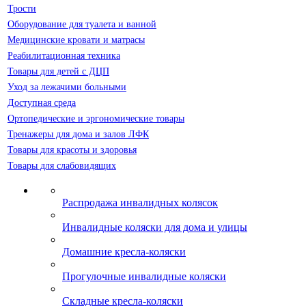
Трости
Оборудование для туалета и ванной
Медицинские кровати и матрасы
Реабилитационная техника
Товары для детей с ДЦП
Уход за лежачими больными
Доступная среда
Ортопедические и эргономические товары
Тренажеры для дома и залов ЛФК
Товары для красоты и здоровья
Товары для слабовидящих
Распродажа инвалидных колясок
Инвалидные коляски для дома и улицы
Домашние кресла-коляски
Прогулочные инвалидные коляски
Складные кресла-коляски