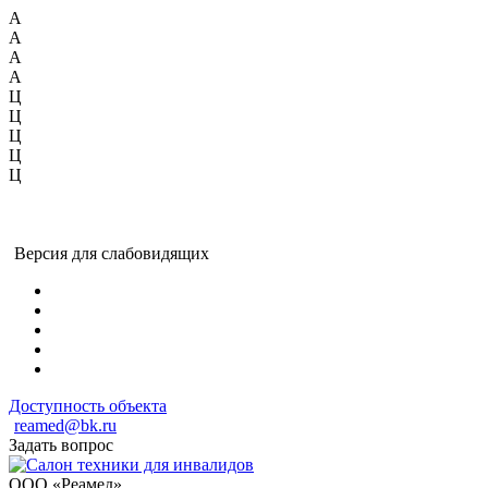
А
А
А
А
Ц
Ц
Ц
Ц
Ц
Версия для слабовидящих
Доступность объекта
reamed@bk.ru
Задать вопрос
ООО «Реамед»