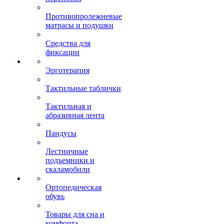
Противопролежневые
матрасы и подушки
Средства для
фиксации
Эрготерапия
Тактильные таблички
Тактильная и
абразивная лента
Пандусы
Лестничные
подъемники и
скаламобили
Ортопедическая
обувь
Товары для сна и
комфорта