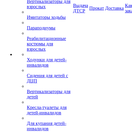
Вертикализаторы для
Выдача
Ка
взрослых
Прокат
Доставка
ДТСР
зак
Имитаторы ходьбы
Параподиумы
Реабилитационные
костюмы для
взрослых
Ходунки для детей-
инвалидов
Сидения для детей с
ДЦП
Вертикализаторы для
детей
Кресла-туалеты для
детей-инвалидов
Для купания детей-
инвалидов