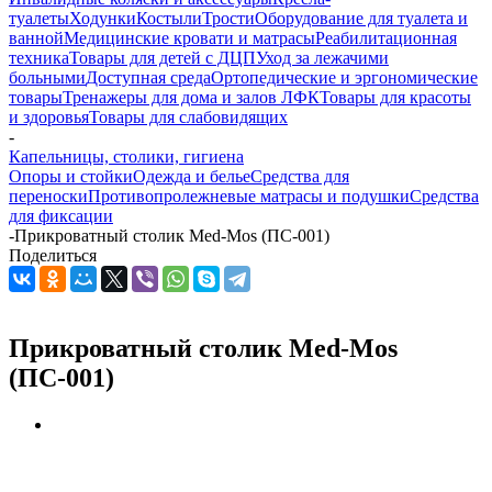
туалеты
Ходунки
Костыли
Трости
Оборудование для туалета и
ванной
Медицинские кровати и матрасы
Реабилитационная
техника
Товары для детей с ДЦП
Уход за лежачими
больными
Доступная среда
Ортопедические и эргономические
товары
Тренажеры для дома и залов ЛФК
Товары для красоты
и здоровья
Товары для слабовидящих
-
Капельницы, столики, гигиена
Опоры и стойки
Одежда и белье
Средства для
переноски
Противопролежневые матрасы и подушки
Средства
для фиксации
-
Прикроватный столик Med-Mos (ПС-001)
Поделиться
Прикроватный столик Med-Mos
(ПС-001)