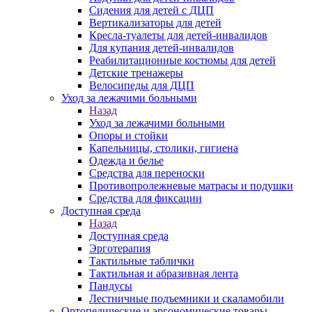
Сидения для детей с ДЦП
Вертикализаторы для детей
Кресла-туалеты для детей-инвалидов
Для купания детей-инвалидов
Реабилитационные костюмы для детей
Детские тренажеры
Велосипеды для ДЦП
Уход за лежачими больными
Назад
Уход за лежачими больными
Опоры и стойки
Капельницы, столики, гигиена
Одежда и белье
Средства для переноски
Противопролежневые матрасы и подушки
Средства для фиксации
Доступная среда
Назад
Доступная среда
Эрготерапия
Тактильные таблички
Тактильная и абразивная лента
Пандусы
Лестничные подъемники и скаламобили
Ортопедические и эргономические товары