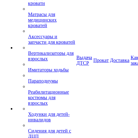
кровати
Матрасы для
медицинских
кроватей
Аксессуары и
запчасти для кроватей
Вертикализаторы для
Выдача
Ка
взрослых
Прокат
Доставка
ДТСР
зак
Имитаторы ходьбы
Параподиумы
Реабилитационные
костюмы для
взрослых
Ходунки для детей-
инвалидов
Сидения для детей с
ДЦП