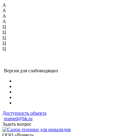
А
А
А
А
Ц
Ц
Ц
Ц
Ц
Версия для слабовидящих
Доступность объекта
reamed@bk.ru
Задать вопрос
ООО «Реамед»