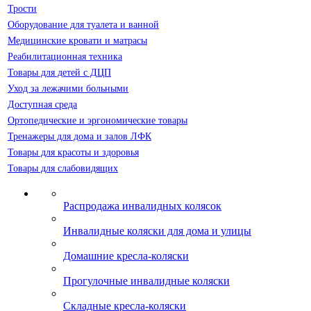
Трости
Оборудование для туалета и ванной
Медицинские кровати и матрасы
Реабилитационная техника
Товары для детей с ДЦП
Уход за лежачими больными
Доступная среда
Ортопедические и эргономические товары
Тренажеры для дома и залов ЛФК
Товары для красоты и здоровья
Товары для слабовидящих
Распродажа инвалидных колясок
Инвалидные коляски для дома и улицы
Домашние кресла-коляски
Прогулочные инвалидные коляски
Складные кресла-коляски