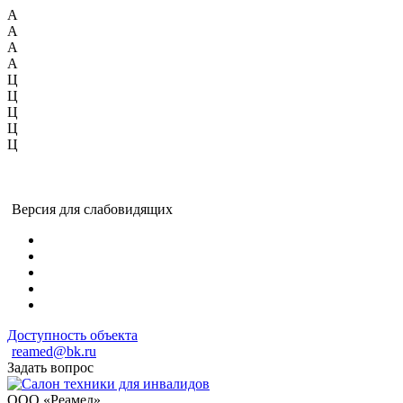
А
А
А
А
Ц
Ц
Ц
Ц
Ц
Версия для слабовидящих
Доступность объекта
reamed@bk.ru
Задать вопрос
ООО «Реамед»