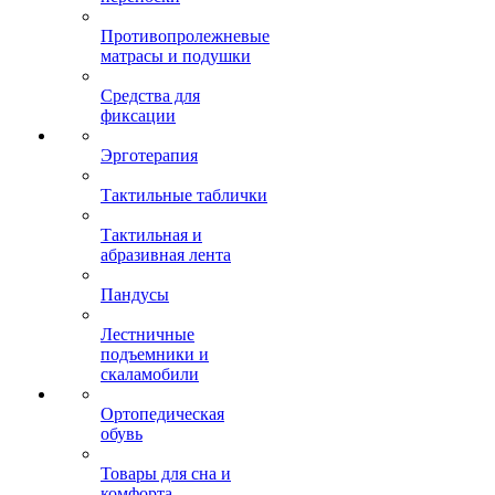
Противопролежневые
матрасы и подушки
Средства для
фиксации
Эрготерапия
Тактильные таблички
Тактильная и
абразивная лента
Пандусы
Лестничные
подъемники и
скаламобили
Ортопедическая
обувь
Товары для сна и
комфорта