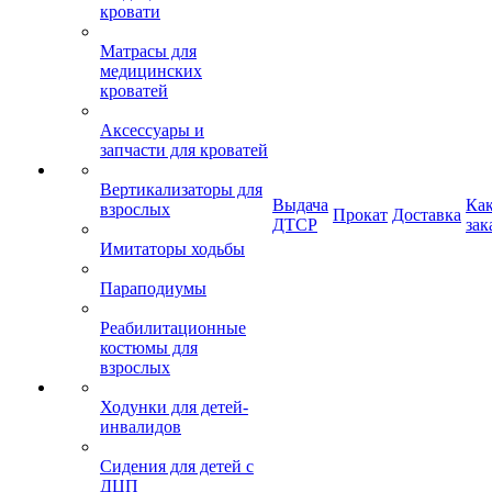
кровати
Матрасы для
медицинских
кроватей
Аксессуары и
запчасти для кроватей
Вертикализаторы для
Выдача
Ка
взрослых
Прокат
Доставка
ДТСР
зак
Имитаторы ходьбы
Параподиумы
Реабилитационные
костюмы для
взрослых
Ходунки для детей-
инвалидов
Сидения для детей с
ДЦП