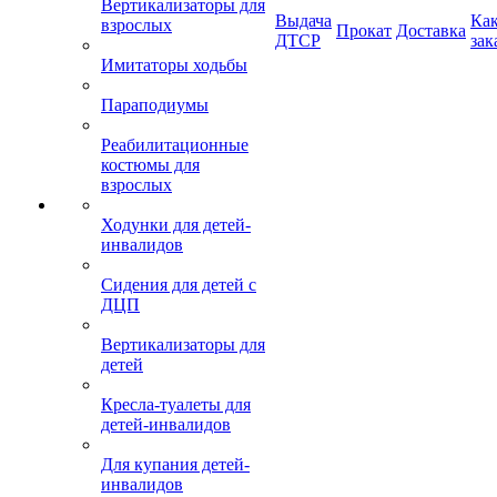
Вертикализаторы для
Выдача
Ка
взрослых
Прокат
Доставка
ДТСР
зак
Имитаторы ходьбы
Параподиумы
Реабилитационные
костюмы для
взрослых
Ходунки для детей-
инвалидов
Сидения для детей с
ДЦП
Вертикализаторы для
детей
Кресла-туалеты для
детей-инвалидов
Для купания детей-
инвалидов