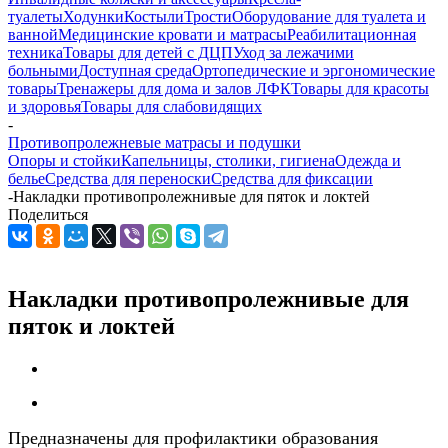
туалеты
Ходунки
Костыли
Трости
Оборудование для туалета и
ванной
Медицинские кровати и матрасы
Реабилитационная
техника
Товары для детей с ДЦП
Уход за лежачими
больными
Доступная среда
Ортопедические и эргономические
товары
Тренажеры для дома и залов ЛФК
Товары для красоты
и здоровья
Товары для слабовидящих
-
Противопролежневые матрасы и подушки
Опоры и стойки
Капельницы, столики, гигиена
Одежда и
белье
Средства для переноски
Средства для фиксации
-
Накладки противопролежнивые для пяток и локтей
Поделиться
Накладки противопролежнивые для
пяток и локтей
Предназначены для профилактики образования