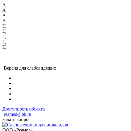
А
А
А
А
Ц
Ц
Ц
Ц
Ц
Версия для слабовидящих
Доступность объекта
reamed@bk.ru
Задать вопрос
ООО «Реамед»