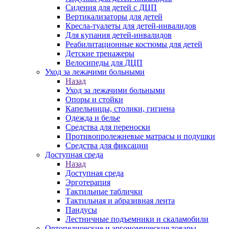
Сидения для детей с ДЦП
Вертикализаторы для детей
Кресла-туалеты для детей-инвалидов
Для купания детей-инвалидов
Реабилитационные костюмы для детей
Детские тренажеры
Велосипеды для ДЦП
Уход за лежачими больными
Назад
Уход за лежачими больными
Опоры и стойки
Капельницы, столики, гигиена
Одежда и белье
Средства для переноски
Противопролежневые матрасы и подушки
Средства для фиксации
Доступная среда
Назад
Доступная среда
Эрготерапия
Тактильные таблички
Тактильная и абразивная лента
Пандусы
Лестничные подъемники и скаламобили
Ортопедические и эргономические товары