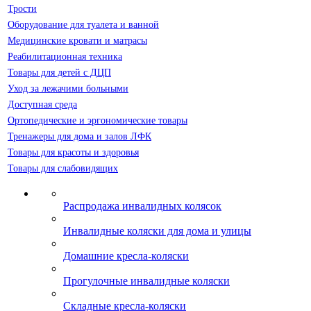
Трости
Оборудование для туалета и ванной
Медицинские кровати и матрасы
Реабилитационная техника
Товары для детей с ДЦП
Уход за лежачими больными
Доступная среда
Ортопедические и эргономические товары
Тренажеры для дома и залов ЛФК
Товары для красоты и здоровья
Товары для слабовидящих
Распродажа инвалидных колясок
Инвалидные коляски для дома и улицы
Домашние кресла-коляски
Прогулочные инвалидные коляски
Складные кресла-коляски