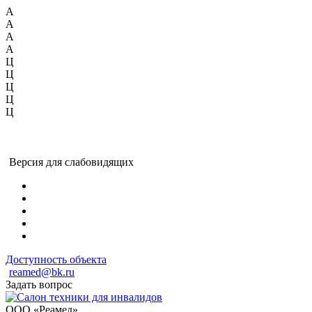
А
А
А
А
Ц
Ц
Ц
Ц
Ц
Версия для слабовидящих
Доступность объекта
reamed@bk.ru
Задать вопрос
ООО «Реамед»