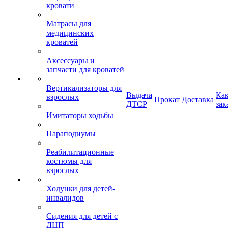
кровати
Матрасы для
медицинских
кроватей
Аксессуары и
запчасти для кроватей
Вертикализаторы для
Выдача
Ка
взрослых
Прокат
Доставка
ДТСР
зак
Имитаторы ходьбы
Параподиумы
Реабилитационные
костюмы для
взрослых
Ходунки для детей-
инвалидов
Сидения для детей с
ДЦП