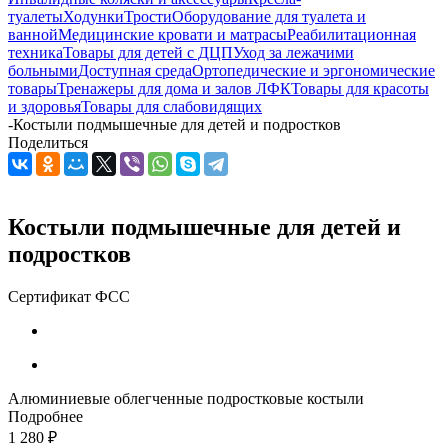
туалеты
Ходунки
Трости
Оборудование для туалета и
ванной
Медицинские кровати и матрасы
Реабилитационная
техника
Товары для детей с ДЦП
Уход за лежачими
больными
Доступная среда
Ортопедические и эргономические
товары
Тренажеры для дома и залов ЛФК
Товары для красоты
и здоровья
Товары для слабовидящих
-
Костыли подмышечные для детей и подростков
Поделиться
Костыли подмышечные для детей и
подростков
Сертификат ФСС
Алюминиевые облегченные подростковые костыли
Подробнее
1 280
₽