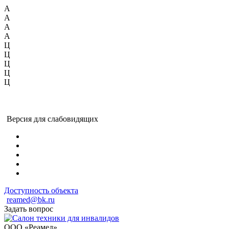
А
А
А
А
Ц
Ц
Ц
Ц
Ц
Версия для слабовидящих
Доступность объекта
reamed@bk.ru
Задать вопрос
ООО «Реамед»