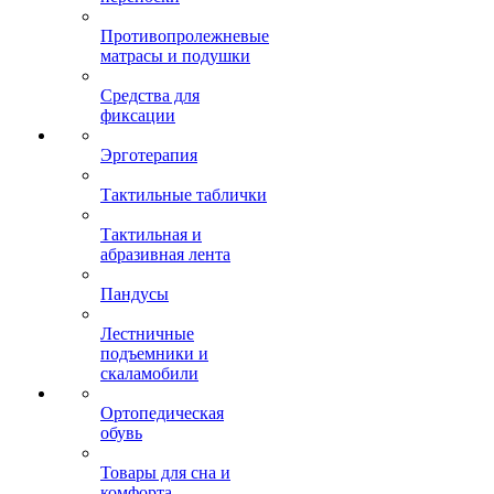
Противопролежневые
матрасы и подушки
Средства для
фиксации
Эрготерапия
Тактильные таблички
Тактильная и
абразивная лента
Пандусы
Лестничные
подъемники и
скаламобили
Ортопедическая
обувь
Товары для сна и
комфорта