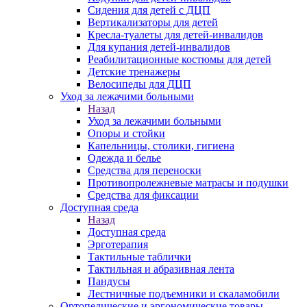
Сидения для детей с ДЦП
Вертикализаторы для детей
Кресла-туалеты для детей-инвалидов
Для купания детей-инвалидов
Реабилитационные костюмы для детей
Детские тренажеры
Велосипеды для ДЦП
Уход за лежачими больными
Назад
Уход за лежачими больными
Опоры и стойки
Капельницы, столики, гигиена
Одежда и белье
Средства для переноски
Противопролежневые матрасы и подушки
Средства для фиксации
Доступная среда
Назад
Доступная среда
Эрготерапия
Тактильные таблички
Тактильная и абразивная лента
Пандусы
Лестничные подъемники и скаламобили
Ортопедические и эргономические товары