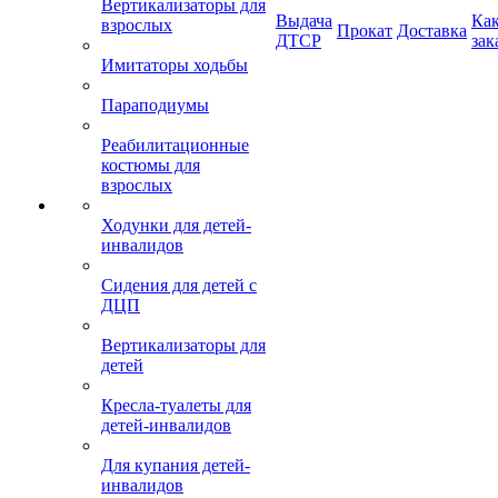
Вертикализаторы для
Выдача
Ка
взрослых
Прокат
Доставка
ДТСР
зак
Имитаторы ходьбы
Параподиумы
Реабилитационные
костюмы для
взрослых
Ходунки для детей-
инвалидов
Сидения для детей с
ДЦП
Вертикализаторы для
детей
Кресла-туалеты для
детей-инвалидов
Для купания детей-
инвалидов