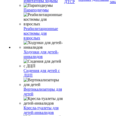
Имитаторы ходьбы
ДТСР
зак
Параподиумы
Реабилитационные
костюмы для
взрослых
Ходунки для детей-
инвалидов
Сидения для детей с
ДЦП
Вертикализаторы для
детей
Кресла-туалеты для
детей-инвалидов