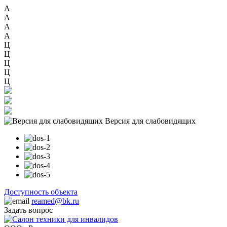
А
А
А
А
Ц
Ц
Ц
Ц
Ц
Версия для слабовидящих
Доступность объекта
reamed@bk.ru
Задать вопрос