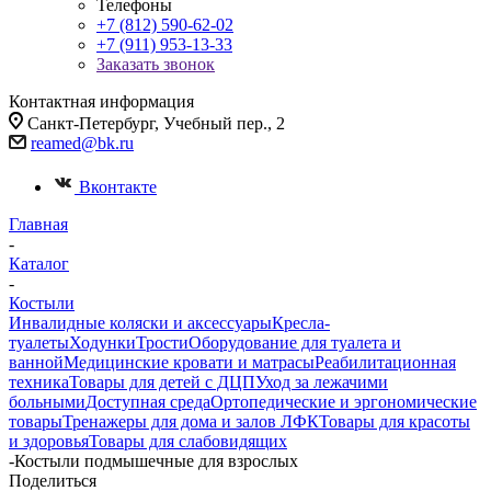
Телефоны
+7 (812) 590-62-02
+7 (911) 953-13-33
Заказать звонок
Контактная информация
Санкт-Петербург, Учебный пер., 2
reamed@bk.ru
Вконтакте
Главная
-
Каталог
-
Костыли
Инвалидные коляски и аксессуары
Кресла-
туалеты
Ходунки
Трости
Оборудование для туалета и
ванной
Медицинские кровати и матрасы
Реабилитационная
техника
Товары для детей с ДЦП
Уход за лежачими
больными
Доступная среда
Ортопедические и эргономические
товары
Тренажеры для дома и залов ЛФК
Товары для красоты
и здоровья
Товары для слабовидящих
-
Костыли подмышечные для взрослых
Поделиться