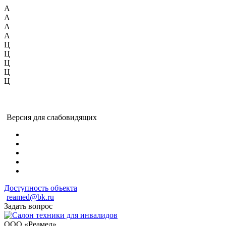
А
А
А
А
Ц
Ц
Ц
Ц
Ц
Версия для слабовидящих
Доступность объекта
reamed@bk.ru
Задать вопрос
ООО «Реамед»