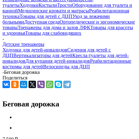
туалеты
Ходунки
Костыли
Трости
Оборудование для туалета и
ванной
Медицинские кровати и матрасы
Реабилитационная
техника
Товары для детей с ДЦП
Уход за лежачими
больными
Доступная среда
Ортопедические и эргономические
товары
Тренажеры для дома и залов ЛФК
Товары для красоты
и здоровья
Товары для слабовидящих
-
Детские тренажеры
Ходунки для детей-инвалидов
Сидения для детей с
ДЦП
Вертикализаторы для детей
Кресла-туалеты для детей-
инвалидов
Для купания детей-инвалидов
Реабилитационные
костюмы для детей
Велосипеды для ДЦП
-
Беговая дорожка
Поделиться
Беговая дорожка