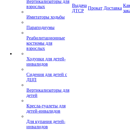
Вертикализаторы для
Выдача
Ка
взрослых
Прокат
Доставка
ДТСР
зак
Имитаторы ходьбы
Параподиумы
Реабилитационные
костюмы для
взрослых
Ходунки для детей-
инвалидов
Сидения для детей с
ДЦП
Вертикализаторы для
детей
Кресла-туалеты для
детей-инвалидов
Для купания детей-
инвалидов