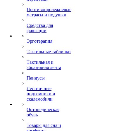
Противопролежневые
матрасы и подушки
Средства для
фиксации
Эрготерапия
Тактильные таблички
Тактильная и
абразивная лента
Пандусы
Лестничные
подъемники и
скаламобили
Ортопедическая
обувь
Товары для сна и
комфорта