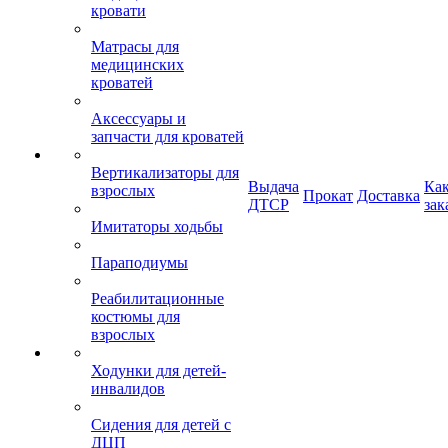
кровати
Матрасы для
медицинских
кроватей
Аксессуары и
запчасти для кроватей
Вертикализаторы для
Выдача
Ка
взрослых
Прокат
Доставка
ДТСР
зак
Имитаторы ходьбы
Параподиумы
Реабилитационные
костюмы для
взрослых
Ходунки для детей-
инвалидов
Сидения для детей с
ДЦП