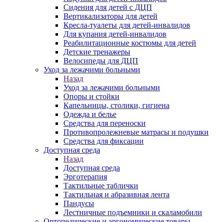
Сидения для детей с ДЦП
Вертикализаторы для детей
Кресла-туалеты для детей-инвалидов
Для купания детей-инвалидов
Реабилитационные костюмы для детей
Детские тренажеры
Велосипеды для ДЦП
Уход за лежачими больными
Назад
Уход за лежачими больными
Опоры и стойки
Капельницы, столики, гигиена
Одежда и белье
Средства для переноски
Противопролежневые матрасы и подушки
Средства для фиксации
Доступная среда
Назад
Доступная среда
Эрготерапия
Тактильные таблички
Тактильная и абразивная лента
Пандусы
Лестничные подъемники и скаламобили
Ортопедические и эргономические товары