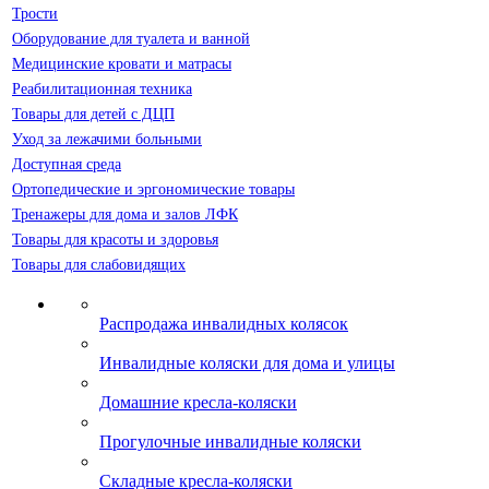
Трости
Оборудование для туалета и ванной
Медицинские кровати и матрасы
Реабилитационная техника
Товары для детей с ДЦП
Уход за лежачими больными
Доступная среда
Ортопедические и эргономические товары
Тренажеры для дома и залов ЛФК
Товары для красоты и здоровья
Товары для слабовидящих
Распродажа инвалидных колясок
Инвалидные коляски для дома и улицы
Домашние кресла-коляски
Прогулочные инвалидные коляски
Складные кресла-коляски