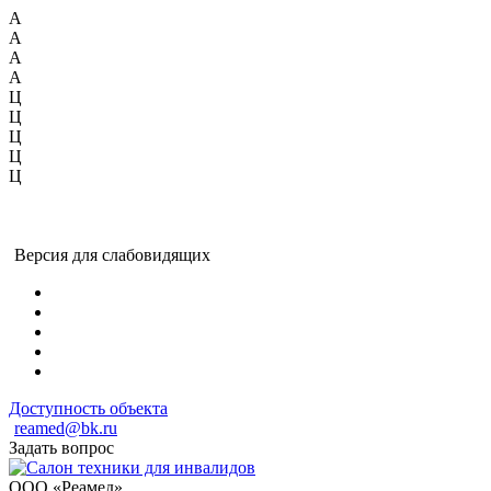
А
А
А
А
Ц
Ц
Ц
Ц
Ц
Версия для слабовидящих
Доступность объекта
reamed@bk.ru
Задать вопрос
ООО «Реамед»