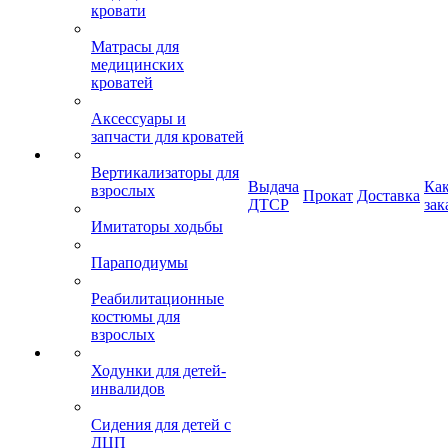
кровати
Матрасы для
медицинских
кроватей
Аксессуары и
запчасти для кроватей
Вертикализаторы для
Выдача
Ка
взрослых
Прокат
Доставка
ДТСР
зак
Имитаторы ходьбы
Параподиумы
Реабилитационные
костюмы для
взрослых
Ходунки для детей-
инвалидов
Сидения для детей с
ДЦП