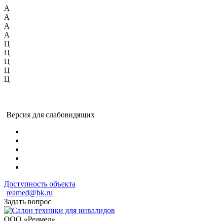
А
А
А
А
Ц
Ц
Ц
Ц
Ц
Версия для слабовидящих
Доступность объекта
reamed@bk.ru
Задать вопрос
ООО «Реамед»