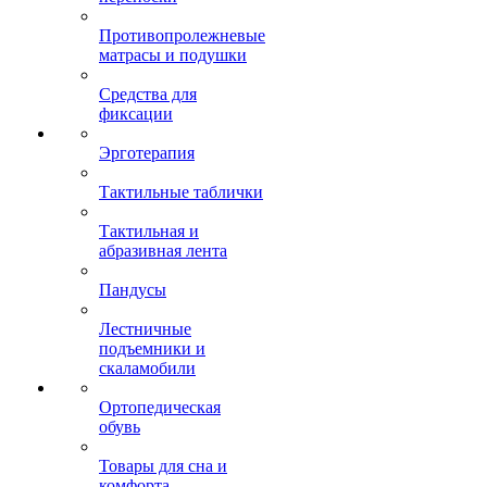
Противопролежневые
матрасы и подушки
Средства для
фиксации
Эрготерапия
Тактильные таблички
Тактильная и
абразивная лента
Пандусы
Лестничные
подъемники и
скаламобили
Ортопедическая
обувь
Товары для сна и
комфорта