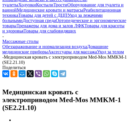
туалеты
Ходунки
Костыли
Трости
Оборудование для туалета и
ванной
Медицинские кровати и матрасы
Реабилитационная
техника
Товары для детей с ДЦП
Уход за лежачими
больными
Доступная среда
Ортопедические и эргономические
товары
Тренажеры для дома и залов ЛФК
Товары для красоты
и здоровья
Товары для слабовидящих
-
Массажные столы
Обеззараживание и нормализация воздуха
Домашние
медицинские приборы
Аксессуары для массажа
Уход за телом
-
Медицинская кровать с электроприводом Med-Mos MMKM-1
(SE2.21.10)
Поделиться
Медицинская кровать с
электроприводом Med-Mos MMKM-1
(SE2.21.10)