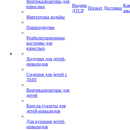
Вертикализаторы для
Выдача
Ка
взрослых
Прокат
Доставка
ДТСР
зак
Имитаторы ходьбы
Параподиумы
Реабилитационные
костюмы для
взрослых
Ходунки для детей-
инвалидов
Сидения для детей с
ДЦП
Вертикализаторы для
детей
Кресла-туалеты для
детей-инвалидов
Для купания детей-
инвалидов