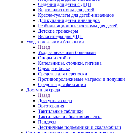
Сидения для детей с ДЦП
Вертикализаторы для детей
Кресла-туалеты для детей-инвалидов
Для купания детей-инвалидов
Реабилитационные костюмы для детей
Детские тренажеры
Велосипеды для ДЦП
Уход за лежачими больными
Назад
Уход за лежачими больными
Опоры и стойки
Капельницы, столики, гигиена
Одежда и белье
Средства для переноски
Противопролежневые матрасы и подушки
Средства для фиксации
Доступная среда
Назад
Доступная среда
Эрготерапия
Тактильные таблички
Тактильная и абразивная лента
Пандусы
Лестничные подъемники и скаламобили
Ортопедические и эргономические товары