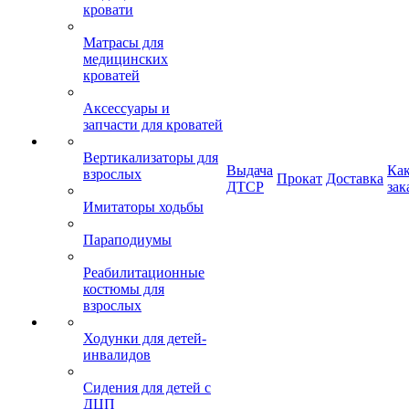
кровати
Матрасы для
медицинских
кроватей
Аксессуары и
запчасти для кроватей
Вертикализаторы для
Выдача
Ка
взрослых
Прокат
Доставка
ДТСР
зак
Имитаторы ходьбы
Параподиумы
Реабилитационные
костюмы для
взрослых
Ходунки для детей-
инвалидов
Сидения для детей с
ДЦП