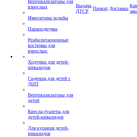
Вертикализаторы для
Выдача
Ка
взрослых
Прокат
Доставка
ДТСР
зак
Имитаторы ходьбы
Параподиумы
Реабилитационные
костюмы для
взрослых
Ходунки для детей-
инвалидов
Сидения для детей с
ДЦП
Вертикализаторы для
детей
Кресла-туалеты для
детей-инвалидов
Для купания детей-
инвалидов