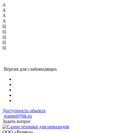
А
А
А
А
Ц
Ц
Ц
Ц
Ц
Версия для слабовидящих
Доступность объекта
reamed@bk.ru
Задать вопрос
ООО «Реамед»