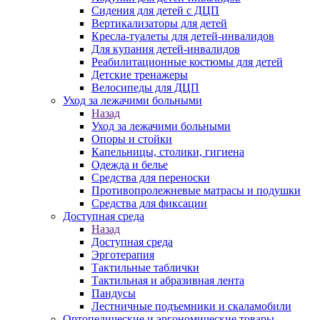
Сидения для детей с ДЦП
Вертикализаторы для детей
Кресла-туалеты для детей-инвалидов
Для купания детей-инвалидов
Реабилитационные костюмы для детей
Детские тренажеры
Велосипеды для ДЦП
Уход за лежачими больными
Назад
Уход за лежачими больными
Опоры и стойки
Капельницы, столики, гигиена
Одежда и белье
Средства для переноски
Противопролежневые матрасы и подушки
Средства для фиксации
Доступная среда
Назад
Доступная среда
Эрготерапия
Тактильные таблички
Тактильная и абразивная лента
Пандусы
Лестничные подъемники и скаламобили
Ортопедические и эргономические товары