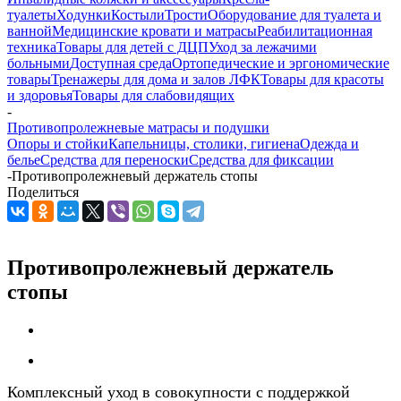
туалеты
Ходунки
Костыли
Трости
Оборудование для туалета и
ванной
Медицинские кровати и матрасы
Реабилитационная
техника
Товары для детей с ДЦП
Уход за лежачими
больными
Доступная среда
Ортопедические и эргономические
товары
Тренажеры для дома и залов ЛФК
Товары для красоты
и здоровья
Товары для слабовидящих
-
Противопролежневые матрасы и подушки
Опоры и стойки
Капельницы, столики, гигиена
Одежда и
белье
Средства для переноски
Средства для фиксации
-
Противопролежневый держатель стопы
Поделиться
Противопролежневый держатель
стопы
Комплексный уход в совокупности с поддержкой