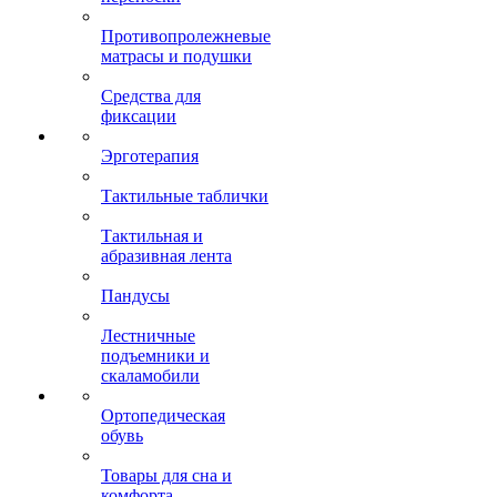
Противопролежневые
матрасы и подушки
Средства для
фиксации
Эрготерапия
Тактильные таблички
Тактильная и
абразивная лента
Пандусы
Лестничные
подъемники и
скаламобили
Ортопедическая
обувь
Товары для сна и
комфорта