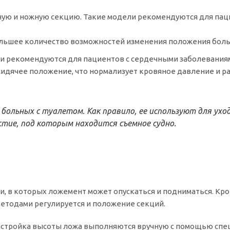
 и ножную секцию. Такие модели рекомендуются для пацие
шее количество возможностей изменения положения больно
ни рекомендуются для пациентов с сердечными заболевания
 сидячее положение, что нормализует кровяное давление и ра
 больных с туалетом. Как правило, ее используют для ух
стие, под которым находится съемное судно.
, в которых ложемент может опускаться и подниматься. Кр
методами регулируется и положение секций.
астройка высоты ложа выполняются вручную с помощью спец