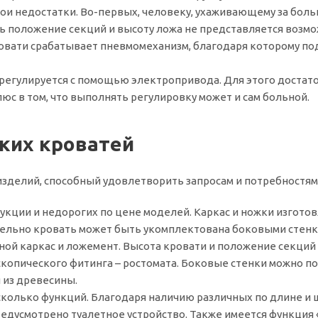
свои недостатки. Во-первых, человеку, ухаживающему за б
ть положение секций и высоту ложа не представляется возм
кровати срабатывает пневмомеханизм, благодаря которому п
 регулируется с помощью электропривода. Для этого достато
с в том, что выполнять регулировку может и сам больной.
ких кроватей
зделий, способный удовлетворить запросам и потребностям
рукции и недорогих по цене моделей. Каркас и ножки изгото
ительно кровать может быть укомплектована боковыми стенк
ной каркас и ложемент. Высота кровати и положение секций
копического фитинга – ростомата. Боковые стенки можно по
 из древесины.
сколько функций. Благодаря наличию различных по длине и
 предусмотрено туалетное устройство. Также имеется функц