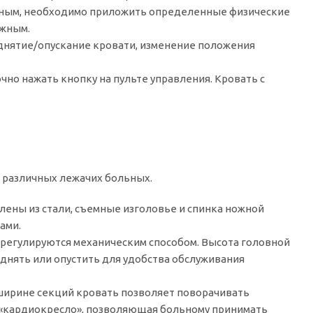
ольным, необходимо приложить определенные физические
ожным.
однятие/опускание кровати, изменение положения
чно нажать кнопку на пульте управления. Кровать с
 различных лежачих больных.
влены из стали, съемные изголовье и спинка ножной
ами.
 регулируются механическим способом. Высота головной
днять или опустить для удобства обслуживания
 ширине секций кровать позволяет поворачивать
ия «кардиокресло», позволяющая больному принимать