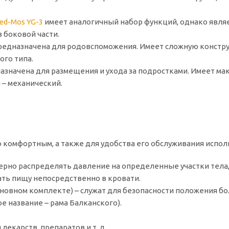
ed-Mos YG-3
имеет аналогичный набор функций, однако являе
 боковой части.
едназначена для родовспоможения. Имеет сложную конструк
ого типа.
назначена для размещения и ухода за подростками. Имеет м
 – механический.
комфортным, а также для удобства его обслуживания испо
ерно распределять давление на определенные участки тела
ть пищу непосредственно в кровати.
новном комплекте) – служат для безопасности положения бол
е название – рама Балканского).
лекарств, препаратов и т. д.