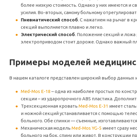
более низкую стоимость. Однако у них имеются и 
усилия. Во-вторых, самому больному отрегулирова
Пневматический способ
. С нажатием на рычаг в 
секций выполняется плавно и легко.
Электрический способ
. Положение секций и ложа
электроприводом стоит дороже. Однако важный плю
Примеры моделей медицинс
В нашем каталоге представлен широкий выбор данных и
Med-Mos Е-18
– одна из наиболее простых по конст
секции – из ударопрочного ABS пластика. Дополн
Трехсекционная кровать
Med-Mos E-31
имеет сталь
и ножной секций устанавливается с помощью телес
больного. Обе спинки — съемные, изготавливаются
Механическая модель
Med-Mos YG-5
имеет сразу не
больного на бок, спину или живот. В конструкции