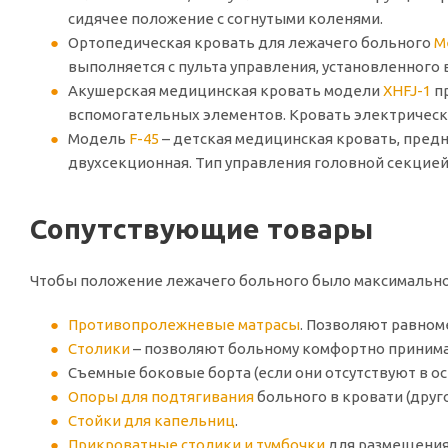
сидячее положение с согнутыми коленями.
Ортопедическая кровать для лежачего больного
M
выполняется с пульта управления, установленного в
Акушерская медицинская кровать модели
XHFJ-1
пр
вспомогательных элементов. Кровать электрическ
Модель
F-45
– детская медицинская кровать, пред
двухсекционная. Тип управления головной секцией
Сопутствующие товары
Чтобы положение лежачего больного было максимально 
Противопролежневые матрасы
. Позволяют равном
Столики
– позволяют больному комфортно принима
Съемные боковые борта (если они отсутствуют в ос
Опоры для подтягивания
больного в кровати (друго
Стойки для капельниц
.
Прикроватные столики и тумбочки
для размещения 