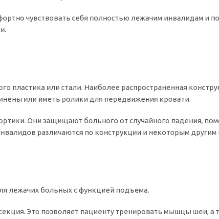
ртно чувствовать себя полностью лежачим инвалидам и по
и.
й
ого пластика или стали. Наиболее распространенная констр
зинены или иметь ролики для передвижения кровати.
ртики. Они защищают больного от случайного падения, пом
инвалидов различаются по конструкции и некоторым другим
ля лежачих больных с функцией подъема.
екция. Это позволяет пациенту тренировать мышцы шеи, а т